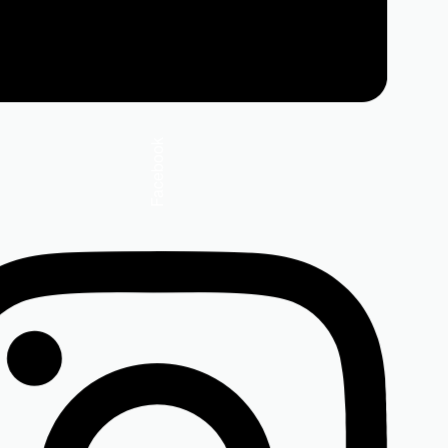
Facebook
Jeans azure blue
Evaluat la
din 5
5.00
450,00
lei
(TVA inclus)
Mărimi disponibile:
8, 50
34, 36, 38, 40, 50,
52, 54