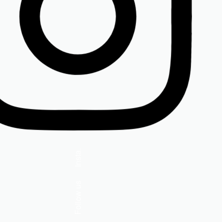
tifea old
Rochia Andra din raiat de catifea
Insta.
turcoaz
550,00
lei
Follow us
(TVA inclus)
Mărimi disponibile:
38, 46, 48, 50, 52