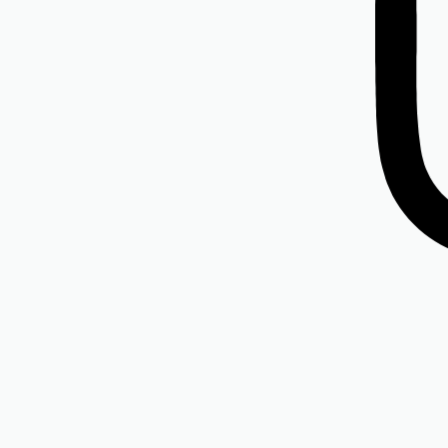
ra din raiat de catifea
Rochia Andra din raiat de ca
pink
550,00
lei
din 5
(TVA inclus)
00
(TVA inclus)
Mărimi disponibile:
38, 50
sponibile:
34, 36, 42, 52, 54