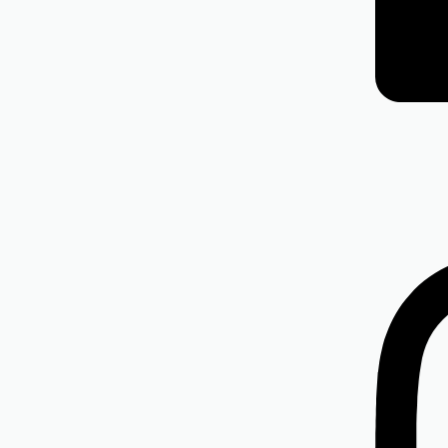
PREMIUM
fă fină verde kaki
Jeans animal print
(TVA inclus)
Evaluat la
din 5
5.00
420,00
lei
(TVA inclus)
sponibile:
38, 42, 44, 46, 48,
Mărimi disponibile:
38, 46, 4