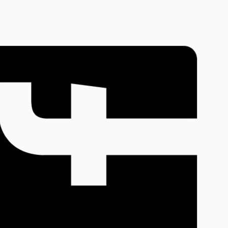
PREMIUM
PREMIUM
Sacou stofă fină gri deschis
550,00
lei
(TVA inclus)
Mărimi disponibile:
8, 42, 44,
40, 42, 44, 46, 48,
50