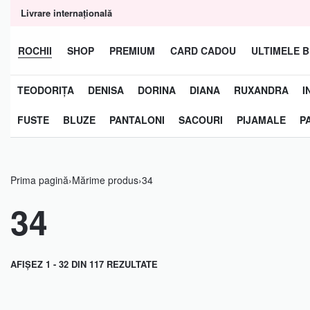
conținut
Livrare internațională
ROCHII
SHOP
PREMIUM
CARD CADOU
ULTIMELE B
TEODORIȚA
DENISA
DORINA
DIANA
RUXANDRA
I
FUSTE
BLUZE
PANTALONI
SACOURI
PIJAMALE
P
Prima pagină
›
Mărime produs
›
34
34
AFIȘEZ 1 - 32 DIN 117 REZULTATE