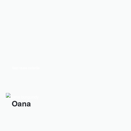
Vezi toate culorile
Oana