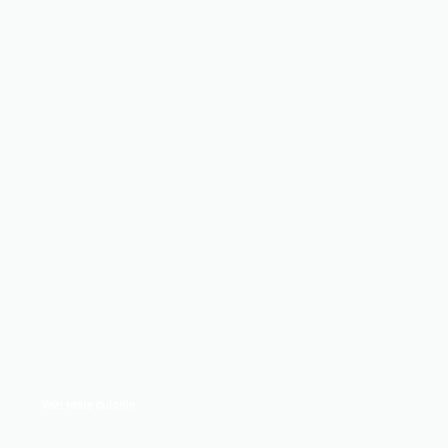
Vezi toate culorile