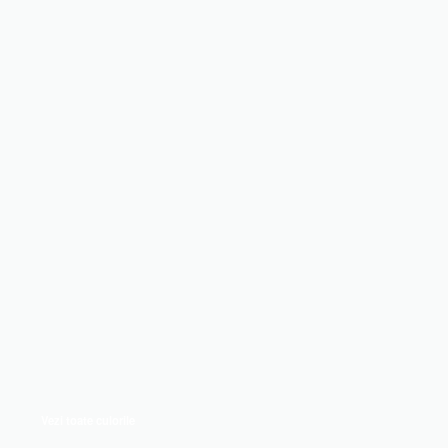
Vezi toate culorile