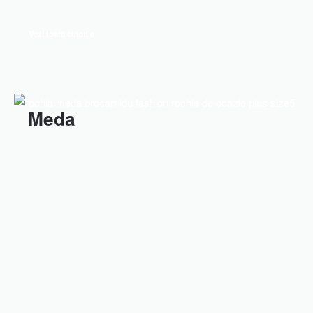
Vezi toate culorile
Meda