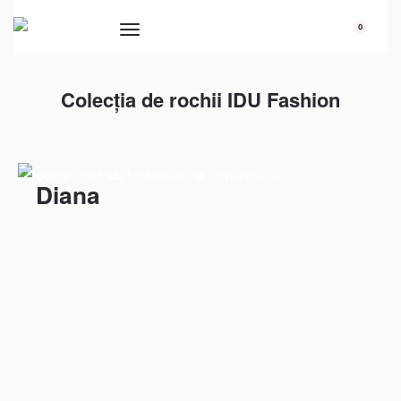
conținut
0
Colecția de rochii IDU Fashion
Diana