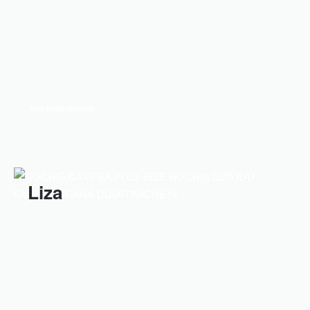
Vezi toate culorile
Liza