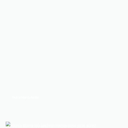
Vezi toate culorile