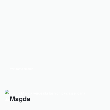
Vezi toate culorile
Magda