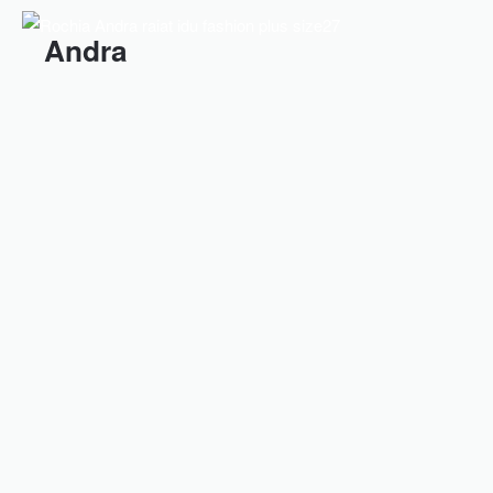
Andra