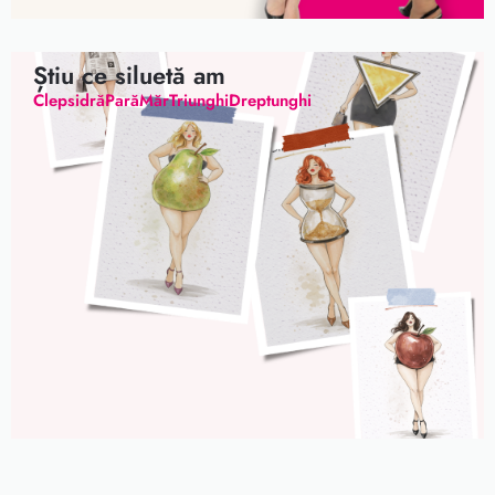
Știu ce siluetă am
Clepsidră
Pară
Măr
Triunghi
Dreptunghi