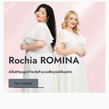
Rochia ROMINA
Albă
Neagră
Verde
Fucsia
Roșie
Albastră
Vezi colecția