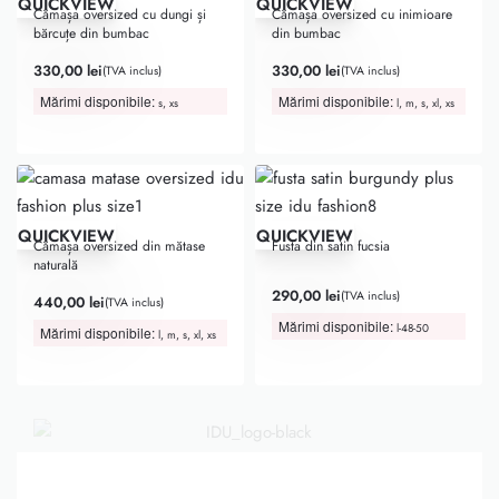
QUICKVIEW
QUICKVIEW
Cămașa oversized cu dungi și
Cămașa oversized cu inimioare
bărcuțe din bumbac
din bumbac
330,00
lei
330,00
lei
(TVA inclus)
(TVA inclus)
Mărimi disponibile:
Mărimi disponibile:
s, xs
l, m, s, xl, xs
QUICKVIEW
QUICKVIEW
Cămașa oversized din mătase
Fusta din satin fucsia
naturală
Evaluat la
5.00
din 5
290,00
lei
(TVA inclus)
440,00
lei
(TVA inclus)
Mărimi disponibile:
l-48-50
Mărimi disponibile:
l, m, s, xl, xs