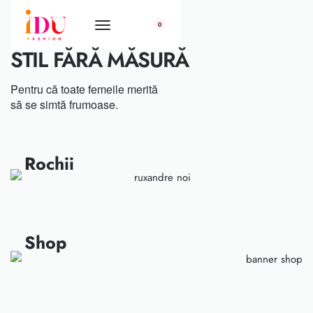
conținut
0
STIL FĂRĂ MĂSURĂ
Pentru că toate femeile merită
să se simtă frumoase.
Rochii
Shop