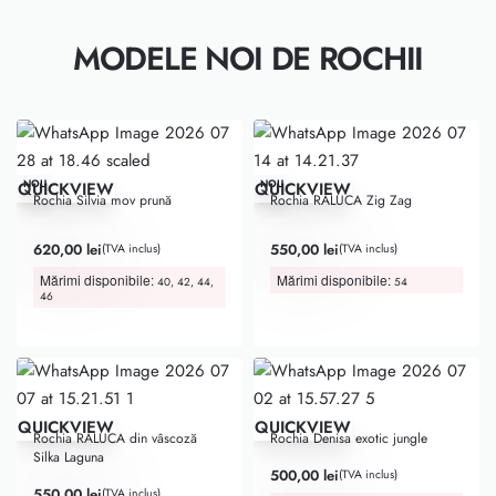
MODELE NOI DE ROCHII
NOU
NOU
QUICKVIEW
QUICKVIEW
Rochia Silvia mov prună
Rochia RALUCA Zig Zag
Evaluat la
5.00
din 5
Evaluat la
5.00
din 5
620,00
lei
550,00
lei
(TVA inclus)
(TVA inclus)
Mărimi disponibile:
Mărimi disponibile:
40, 42, 44,
54
46
QUICKVIEW
QUICKVIEW
Rochia RALUCA din vâscoză
Rochia Denisa exotic jungle
Silka Laguna
500,00
lei
(TVA inclus)
550,00
lei
(TVA inclus)