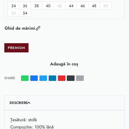
34
36
38
40
42
44
46
48
50
52
54
Ghid de mărimi
PREMIUM
Adaugă în coș
SHARE
DESCRIERE
Țesătură: stofă
Compoziție: 100% lână