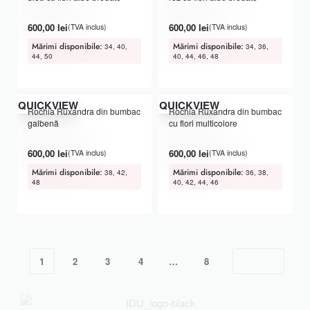
Evaluat la
din 5
Evaluat la
din 5
5.00
5.00
600,00
lei
600,00
lei
(TVA inclus)
(TVA inclus)
Mărimi disponibile:
Mărimi disponibile:
34, 40,
34, 36,
44, 50
40, 44, 46, 48
QUICKVIEW
QUICKVIEW
Rochia Ruxandra din bumbac
Rochia Ruxandra din bumbac
galbenă
cu flori multicolore
Evaluat la
din 5
Evaluat la
din 5
5.00
5.00
600,00
lei
600,00
lei
(TVA inclus)
(TVA inclus)
Mărimi disponibile:
Mărimi disponibile:
38, 42,
36, 38,
48
40, 42, 44, 46
1
2
3
4
…
8