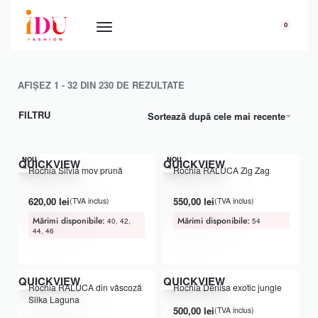
conținut
0
AFIȘEZ 1 - 32 DIN 230 DE REZULTATE
FILTRU
Sortează după cele mai recente
NOU
NOU
QUICKVIEW
QUICKVIEW
Rochia Silvia mov prună
Rochia RALUCA Zig Zag
Evaluat la
din 5
Evaluat la
din 5
5.00
5.00
620,00
lei
550,00
lei
(TVA inclus)
(TVA inclus)
Mărimi disponibile:
Mărimi disponibile:
40, 42,
54
44, 46
QUICKVIEW
QUICKVIEW
Rochia RALUCA din vâscoză
Rochia Denisa exotic jungle
Silka Laguna
500,00
lei
(TVA inclus)