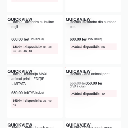
QUICKVIEW
QUICKVIEW
Rochia Ruxandra cu buline
Rochia Ruxandra din bumbac
roșii
bleu
Evaluat la
din 5
Evaluat la
din 5
5.00
5.00
600,00
lei
600,00
lei
(TVA inclus)
(TVA inclus)
Mărimi disponibile:
Mărimi disponibile:
36, 40,
36
42, 44, 46, 48
ULTIMA ȘANSĂ
-36% OFF
QUICKVIEW
QUICKVIEW
Rochia Teodorița MAXI
Rochia Oana animal print
animal print – EDIȚIE
550,00
lei
350,00
lei
LIMITATĂ
(TVA inclus)
650,00
lei
(TVA inclus)
Mărimi disponibile:
42
Mărimi disponibile:
38, 40,
48
QUICKVIEW
QUICKVIEW
Rochia Denisa beach wear
Rochia Denisa beach wear