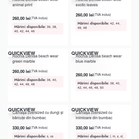
animal print
exotic leaves
260,00
lei
(TVA inclus)
Evaluat la
din 5
5.00
260,00
lei
(TVA inclus)
Mărimi disponibile:
42, 44,
Mărimi disponibile:
36, 38,
46, 48
40, 42, 44, 46
QUICKVIEW
QUICKVIEW
Rochia Denisa beach wear
Rochia Denisa beach wear
green marble
blue marble
260,00
lei
(TVA inclus)
Evaluat la
din 5
5.00
260,00
lei
(TVA inclus)
Mărimi disponibile:
36, 40,
Mărimi disponibile:
38, 40,
42, 44, 46, 48
42, 44, 46, 48, 50
QUICKVIEW
QUICKVIEW
Cămașa oversized cu dungi și
Cămașa oversized cu
bărcuțe din bumbac
inimioare din bumbac
330,00
lei
330,00
lei
(TVA inclus)
(TVA inclus)
Mărimi disponibile:
Mărimi disponibile:
s, xs
l, m, s, xl,