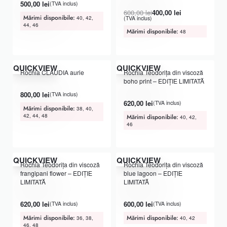
500,00
lei
(TVA inclus)
600,00
lei
400,00
lei
Mărimi disponibile:
40, 42,
(TVA inclus)
44, 46
Mărimi disponibile:
48
QUICKVIEW
QUICKVIEW
Rochia CLAUDIA aurie
Rochia Teodorița din viscoză
boho print – EDIȚIE LIMITATĂ
Evaluat la
din 5
5.00
800,00
lei
(TVA inclus)
Evaluat la
din 5
5.00
620,00
lei
(TVA inclus)
Mărimi disponibile:
38, 40,
42, 44, 48
Mărimi disponibile:
40, 42,
46
QUICKVIEW
QUICKVIEW
Rochia Teodorița din viscoză
Rochia Teodorița din viscoză
frangipani flower – EDIȚIE
blue lagoon – EDIȚIE
LIMITATĂ
LIMITATĂ
Evaluat la
din 5
Evaluat la
din 5
5.00
5.00
620,00
lei
600,00
lei
(TVA inclus)
(TVA inclus)
Mărimi disponibile:
Mărimi disponibile:
36, 38,
40, 42
46, 48