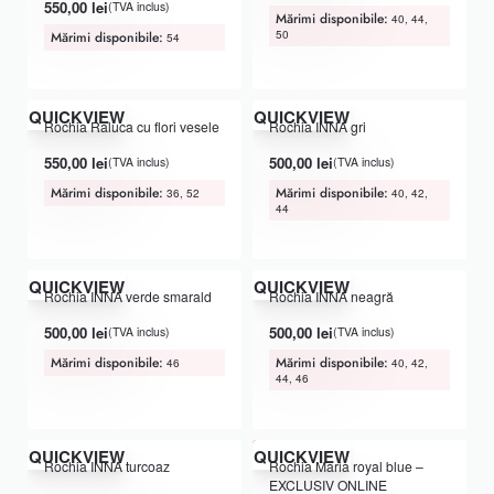
550,00
lei
(TVA inclus)
Mărimi disponibile:
40, 44,
50
Mărimi disponibile:
54
QUICKVIEW
QUICKVIEW
Rochia Raluca cu flori vesele
Rochia INNA gri
550,00
lei
500,00
lei
(TVA inclus)
(TVA inclus)
Mărimi disponibile:
Mărimi disponibile:
36, 52
40, 42,
44
QUICKVIEW
QUICKVIEW
Rochia INNA verde smarald
Rochia INNA neagră
500,00
lei
500,00
lei
(TVA inclus)
(TVA inclus)
Mărimi disponibile:
Mărimi disponibile:
46
40, 42,
44, 46
-33% OFF
QUICKVIEW
QUICKVIEW
Rochia INNA turcoaz
Rochia Maria royal blue –
EXCLUSIV ONLINE