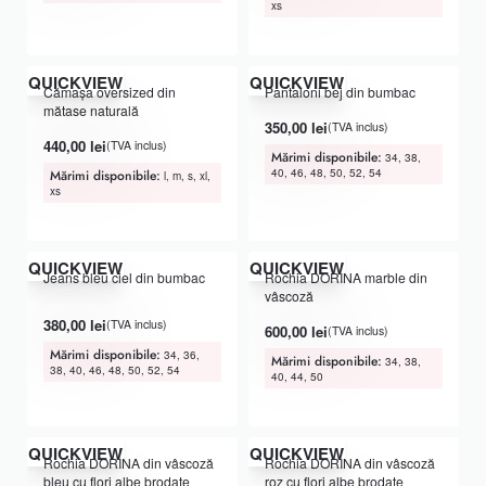
xs
QUICKVIEW
QUICKVIEW
Cămașa oversized din
Pantaloni bej din bumbac
mătase naturală
350,00
lei
(TVA inclus)
440,00
lei
(TVA inclus)
Mărimi disponibile:
34, 38,
40, 46, 48, 50, 52, 54
Mărimi disponibile:
l, m, s, xl,
xs
QUICKVIEW
QUICKVIEW
Jeans bleu ciel din bumbac
Rochia DORINA marble din
vâscoză
Evaluat la
din 5
5.00
380,00
lei
(TVA inclus)
600,00
lei
(TVA inclus)
Mărimi disponibile:
34, 36,
Mărimi disponibile:
34, 38,
38, 40, 46, 48, 50, 52, 54
40, 44, 50
QUICKVIEW
QUICKVIEW
Rochia DORINA din vâscoză
Rochia DORINA din vâscoză
bleu cu flori albe brodate
roz cu flori albe brodate