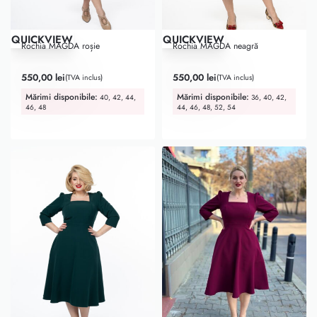
QUICKVIEW
QUICKVIEW
Rochia MAGDA roșie
Rochia MAGDA neagră
Evaluat la
5.00
din 5
Evaluat la
5.00
din 5
550,00
lei
550,00
lei
(TVA inclus)
(TVA inclus)
Mărimi disponibile:
Mărimi disponibile:
40, 42, 44,
36, 40, 42,
46, 48
44, 46, 48, 52, 54