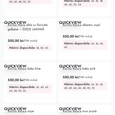
Mărimi disponibile:
34, 36, 38,
40, 42, 48, 50, 52
40, 42, 52, 54
QUICKVIEW
QUICKVIEW
Rochia Maria albă cu floricele
Rochia Raluca albastru royal
galbene – EDIȚIE LIMITATĂ
Evaluat la
5.00
din 5
550,00
lei
(TVA inclus)
Evaluat la
5.00
din 5
550,00
lei
(TVA inclus)
Mărimi disponibile:
34, 36, 40,
42
Mărimi disponibile:
38, 50, 52
QUICKVIEW
QUICKVIEW
Rochia Raluca baby blue
Rochia Raluca baby pink
550,00
lei
(TVA inclus)
Evaluat la
5.00
din 5
550,00
lei
(TVA inclus)
Mărimi disponibile:
34, 36, 38,
Mărimi disponibile:
36, 40, 42,
40, 42, 44, 46, 48, 50, 52
44, 48, 50, 52
QUICKVIEW
QUICKVIEW
Rochia Raluca roșie
Rochia Raluca mov prună