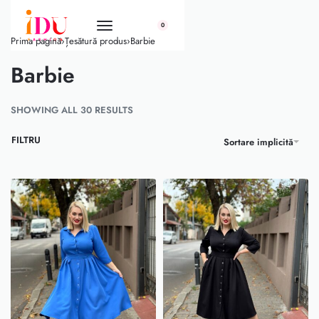
conținut
0
Prima pagină
›
Țesătură produs
›
Barbie
Barbie
SHOWING ALL 30 RESULTS
FILTRU
Sortare implicită