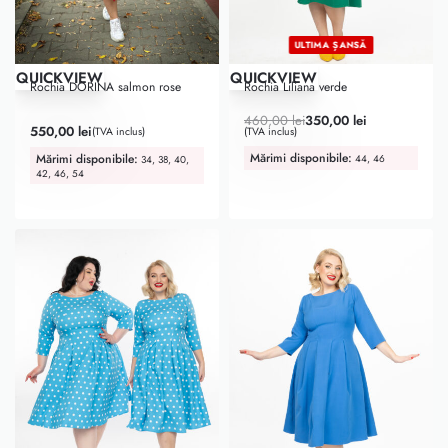
ULTIMA ȘANSĂ
-24% OFF
QUICKVIEW
QUICKVIEW
Rochia DORINA salmon rose
Rochia Liliana verde
460,00
lei
350,00
lei
Evaluat la
5.00
din 5
550,00
lei
(TVA inclus)
(TVA inclus)
Mărimi disponibile:
Mărimi disponibile:
44, 46
34, 38, 40,
42, 46, 54