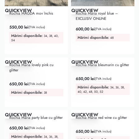
QUICKVIEW
QUICKVIEW
Top Favorite
Rochia MAGDA mov închis
Rochia Maria royal blue –
EXCLUSIV ONLINE
Evaluat la
5.00
din 5
550,00
lei
(TVA inclus)
600,00
lei
(TVA inclus)
Mărimi disponibile:
34, 38, 40,
Mărimi disponibile:
48
54
QUICKVIEW
QUICKVIEW
Rochia Maria lovely pink cu
Rochia Maria bleumarin cu glitter
glitter
Evaluat la
5.00
din 5
650,00
lei
(TVA inclus)
Evaluat la
5.00
din 5
650,00
lei
(TVA inclus)
Mărimi disponibile:
34, 36, 38,
40, 42, 48, 50, 52
Mărimi disponibile:
38
QUICKVIEW
QUICKVIEW
Rochia Maria party blue cu glitter
Rochia Maria red wine cu glitter
650,00
lei
(TVA inclus)
Evaluat la
5.00
din 5
650,00
lei
(TVA inclus)
Mărimi disponibile:
34, 36, 38,