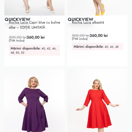
-28% OFF
-28% OFF
QUICKVIEW
QUICKVIEW
Rochia Lucia Capri blue cu buline
Rochia Lucia albastră
albe – EDIȚIE LIMITATĂ
Evaluat la
5.00
din 5
500,00
lei
360,00
lei
500,00
lei
360,00
lei
(TVA inclus)
(TVA inclus)
Mărimi disponibile:
40, 46, 48
Mărimi disponibile:
40, 42, 46,
48, 50, 52