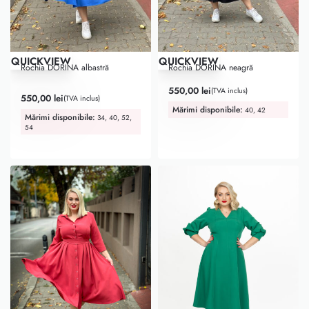
QUICKVIEW
QUICKVIEW
Rochia DORINA albastră
Rochia DORINA neagră
550,00
lei
(TVA inclus)
Evaluat la
5.00
din 5
550,00
lei
(TVA inclus)
Mărimi disponibile:
40, 42
Mărimi disponibile:
34, 40, 52,
54