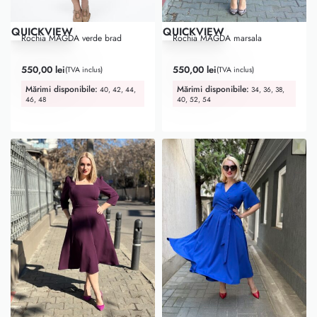
QUICKVIEW
QUICKVIEW
Top Favorite
Rochia MAGDA verde brad
Rochia MAGDA marsala
Evaluat la
5.00
din 5
Evaluat la
5.00
din 5
550,00
lei
550,00
lei
(TVA inclus)
(TVA inclus)
Mărimi disponibile:
Mărimi disponibile:
40, 42, 44,
34, 36, 38,
46, 48
40, 52, 54