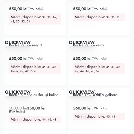
Evaluat la
5.00
din 5
Evaluat la
4.75
din 5
550,00
lei
550,00
lei
(TVA inclus)
(TVA inclus)
Mărimi disponibile:
Mărimi disponibile:
34, 36, 46,
34, 36, 38
48, 50, 52, 54
QUICKVIEW
QUICKVIEW
Rochia Raluca neagră
Rochia Raluca verde
Evaluat la
5.00
din 5
Evaluat la
5.00
din 5
550,00
lei
550,00
lei
(TVA inclus)
(TVA inclus)
Mărimi disponibile:
Mărimi disponibile:
36, 38, 40-
36, 38, 40,
15cm, 42, 42-15cm
42, 44, 46, 48, 52
ULTIMA ȘANSĂ
-30% OFF
QUICKVIEW
QUICKVIEW
Rochia Simona cu flori și buline
Rochia TEODORIȚA galbenă
Evaluat la
5.00
din 5
Evaluat la
5.00
din 5
500,00
lei
350,00
lei
560,00
lei
(TVA inclus)
(TVA inclus)
Mărimi disponibile:
40, 48
Mărimi disponibile:
44, 46, 48