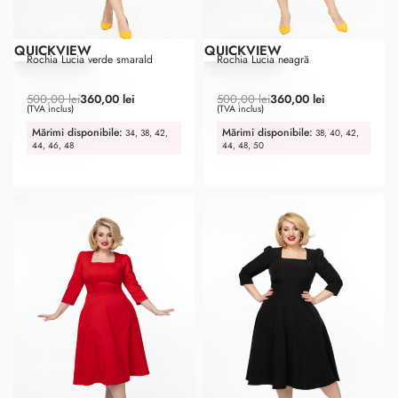
-28% OFF
-28% OFF
QUICKVIEW
QUICKVIEW
Rochia Lucia verde smarald
Rochia Lucia neagră
Evaluat la
5.00
din 5
Evaluat la
5.00
din 5
500,00
lei
360,00
lei
500,00
lei
360,00
lei
(TVA inclus)
(TVA inclus)
Mărimi disponibile:
Mărimi disponibile:
34, 38, 42,
38, 40, 42,
44, 46, 48
44, 48, 50