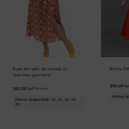
Fusta din satin de viscoză cu
Rochia IN
imprimeu geometric
Evaluat la
5.0
500,00
le
350,00
lei
(TVA inclus)
Mărimi di
Mărimi disponibile:
40, 42, 46, 48,
50