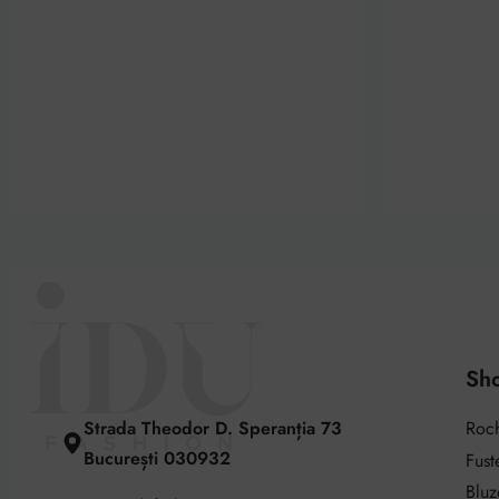
Sh
Strada Theodor D. Speranția 73
Roch
București 030932
Fust
Bluz