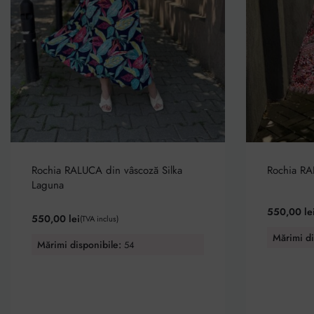
Rochia RALUCA din vâscoză Silka
Rochia RA
Laguna
Evaluat la
5.0
550,00
le
550,00
lei
(TVA inclus)
Mărimi di
Mărimi disponibile:
54