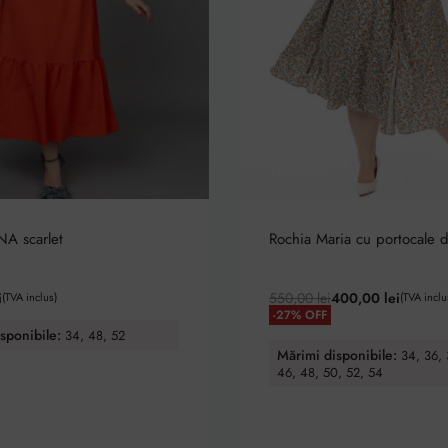
NA scarlet
Rochia Maria cu portocale d
0
din 5
Evaluat la
5.00
din 5
i
550,00
lei
400,00
lei
(TVA inclus)
(TVA inclu
-27% OFF
sponibile:
34, 48, 52
Mărimi disponibile:
34, 36, 
46, 48, 50, 52, 54