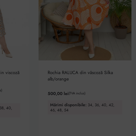
in viscoză
Rochia RALUCA din vâscoză Silka
alb/orange
s)
500,00
lei
(TVA inclus)
Mărimi disponibile:
34, 36, 40, 42,
38, 40,
46, 48, 54