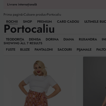
conținut
Livrare internațională
Prima pagină
›
Culoare produs
›
Portocaliu
ROCHII
SHOP
PREMIUM
CARD CADOU
ULTIMELE BUC
Portocaliu
TEODORIȚA
DENISA
DORINA
DIANA
RUXANDRA
IN
SHOWING ALL 7 RESULTS
FUSTE
BLUZE
PANTALONI
SACOURI
PIJAMALE
PALT