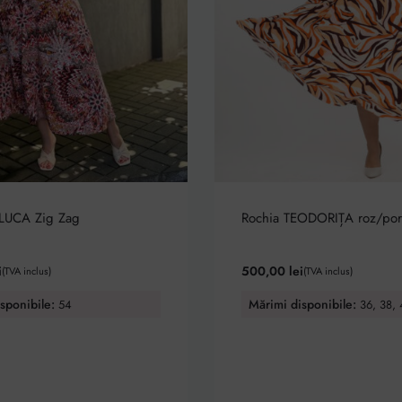
LUCA Zig Zag
Rochia TEODORIȚA roz/port
0
din 5
Evaluat la
5.00
din 5
i
500,00
lei
(TVA inclus)
(TVA inclus)
sponibile:
Mărimi disponibile:
54
36, 38, 