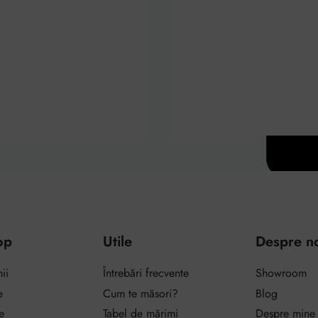
op
Utile
Despre n
ii
Întrebări frecvente
Showroom
e
Cum te măsori?
Blog
e
Tabel de mărimi
Despre mine