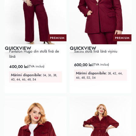
PREMIUM
PREMIUM
QUICKVIEW
QUICKVIEW
Pantalon Hugo din stofă fină de
Sacou stofă fină lână vișiniu
lână
Evaluat la
5.00
din 5
600,00
lei
(TVA inclus)
400,00
lei
(TVA inclus)
Mărimi disponibile:
38, 42, 44,
Mărimi disponibile:
34, 36, 38,
46, 48, 52, 54
40, 44, 46, 48, 54