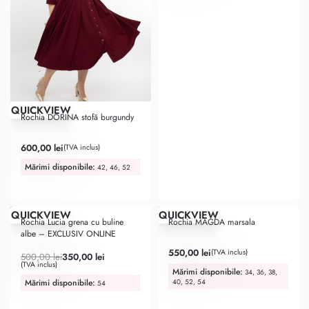
QUICKVIEW
Rochia DORINA stofă burgundy
Evaluat la
5.00
din 5
600,00
lei
(TVA inclus)
Mărimi disponibile:
42, 46, 52
ULTIMA ȘANSĂ
-30% OFF
QUICKVIEW
QUICKVIEW
Top Favorite
Rochia Lucia grena cu buline
Rochia MAGDA marsala
albe – EXCLUSIV ONLINE
Evaluat la
5.00
din 5
550,00
lei
(TVA inclus)
500,00
lei
350,00
lei
(TVA inclus)
Mărimi disponibile:
34, 36, 38,
Mărimi disponibile:
40, 52, 54
54
ULTIMA ȘANSĂ