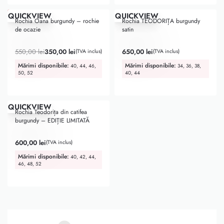
-36% OFF
QUICKVIEW
QUICKVIEW
Rochia Oana burgundy – rochie
Rochia TEODORIȚA burgundy
de ocazie
satin
Evaluat la
5.00
din 5
Evaluat la
5.00
din 5
550,00
lei
350,00
lei
650,00
lei
(TVA inclus)
(TVA inclus)
Mărimi disponibile:
Mărimi disponibile:
40, 44, 46,
34, 36, 38,
50, 52
40, 44
QUICKVIEW
Rochia Teodorița din catifea
burgundy – EDIȚIE LIMITATĂ
Evaluat la
5.00
din 5
600,00
lei
(TVA inclus)
Mărimi disponibile:
40, 42, 44,
46, 48, 52