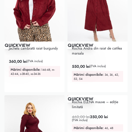
QUICKVIEW
QUICKVIEW
Jacheta cambrată raiat burgundy
Rochia Andra din raiat de catifea
marsala
Evaluat la
5.00
din 5
360,00
lei
(TVA inclus)
Evaluat la
5.00
din 5
550,00
lei
(TVA inclus)
Mărimi disponibile:
l-46-48, m-
42-44, s-38-40, xs-34-36
Mărimi disponibile:
34, 36, 42,
52, 54
ULTIMA ȘANSĂ
-24% OFF
QUICKVIEW
Rochia ELENA mauve – ediție
limitată
460,00
lei
350,00
lei
(TVA inclus)
Mărimi disponibile:
46, 48