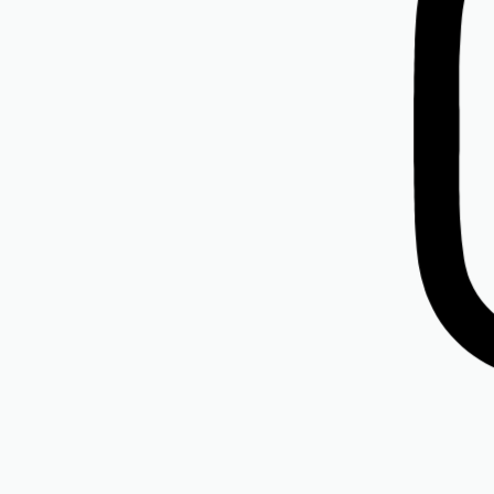
A antracit
Rochia LIZA gilded beige
i
500,00
lei
(TVA inclus)
(TVA inclus)
isponibile:
Mărimi disponibile:
l-46-48, m-42-44,
l-46-48,
l-50-52
s-38-40, xl-50-52, xs-34-36