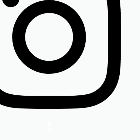
 m-42-44,
Insta.