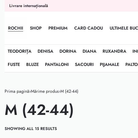
conținut
Livrare internațională
ROCHII
SHOP
PREMIUM
CARD CADOU
ULTIMELE BUC
TEODORIȚA
DENISA
DORINA
DIANA
RUXANDRA
IN
FUSTE
BLUZE
PANTALONI
SACOURI
PIJAMALE
PALT
Prima pagină
›
Mărime produs
›
M (42-44)
M (42-44)
SHOWING ALL 15 RESULTS