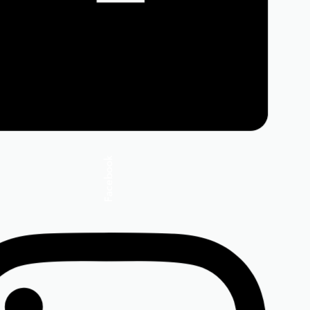
Rochia IRINA roșie
440,00
lei
(TVA inclus)
Mărimi disponibile:
 m-42-44,
l-46-48, m-42-44,
s-38-40, xl-50-52, xs-34-36
Facebook