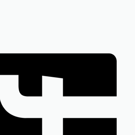
roz –
46, 48,