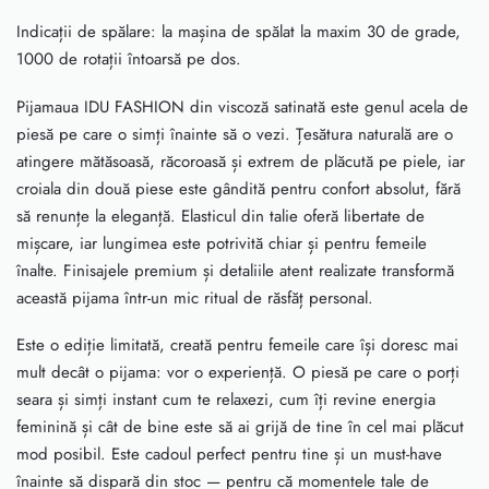
Indicații de spălare: la mașina de spălat la maxim 30 de grade,
1000 de rotații întoarsă pe dos.
Pijamaua IDU FASHION din viscoză satinată este genul acela de
piesă pe care o simți înainte să o vezi. Țesătura naturală are o
atingere mătăsoasă, răcoroasă și extrem de plăcută pe piele, iar
croiala din două piese este gândită pentru confort absolut, fără
să renunțe la eleganță. Elasticul din talie oferă libertate de
mișcare, iar lungimea este potrivită chiar și pentru femeile
înalte. Finisajele premium și detaliile atent realizate transformă
această pijama într-un mic ritual de răsfăț personal.
Este o ediție limitată, creată pentru femeile care își doresc mai
mult decât o pijama: vor o experiență. O piesă pe care o porți
seara și simți instant cum te relaxezi, cum îți revine energia
feminină și cât de bine este să ai grijă de tine în cel mai plăcut
mod posibil. Este cadoul perfect pentru tine și un must-have
înainte să dispară din stoc — pentru că momentele tale de