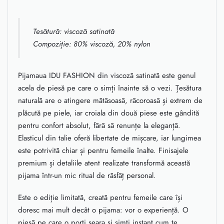
Tesătură: viscoză satinată
Compoziție: 80% viscoză, 20% nylon
Pijamaua IDU FASHION din viscoză satinată este genul
acela de piesă pe care o simți înainte să o vezi. Țesătura
naturală are o atingere mătăsoasă, răcoroasă și extrem de
plăcută pe piele, iar croiala din două piese este gândită
pentru confort absolut, fără să renunțe la eleganță.
Elasticul din talie oferă libertate de mișcare, iar lungimea
este potrivită chiar și pentru femeile înalte. Finisajele
premium și detaliile atent realizate transformă această
pijama într-un mic ritual de răsfăț personal.
Este o ediție limitată, creată pentru femeile care își
doresc mai mult decât o pijama: vor o experiență. O
piesă pe care o porți seara și simți instant cum te