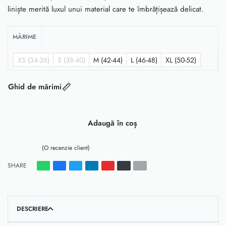
liniște merită luxul unui material care te îmbrățișează delicat.
MĂRIME
XS (34-36)
S (38-40)
M (42-44)
L (46-48)
XL (50-52)
Ghid de mărimi
Adaugă în coș
(O recenzie client)
Evaluat la
5.00
din 5 pe baza unei singure evaluări
SHARE
DESCRIERE