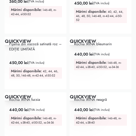
360,00
lei
(TVA inclus)
450,00
lei
(TVA inclus)
Mărimi disponibile:
l-46-48, m-
Mărimi disponibile:
40, 42, 44,
42-44, xl-50-52
46, 48, 50, l-46-48, m-42-44, xl-50-
52
QUICKVIEW
QUICKVIEW
Pijama din viscoză satinată roz –
Rochia IRINA bleumarin
EDIȚIE LIMITATĂ
440,00
lei
(TVA inclus)
Evaluat la
5.00
din 5
450,00
lei
Mărimi disponibile:
(TVA inclus)
l-46-48, m-
42-44, s-38-40, xl-50-52, xs-34-36
Mărimi disponibile:
42, 44, 46,
48, 50, l-46-48, m-42-44, xl-50-52
QUICKVIEW
QUICKVIEW
Rochia IRINA fucsia
Rochia IRINA neagră
440,00
lei
440,00
lei
(TVA inclus)
(TVA inclus)
Mărimi disponibile:
Mărimi disponibile:
l-46-48, m-
l-46-48, m-
42-44, s-38-40, xl-50-52, xs-34-36
42-44, s-38-40