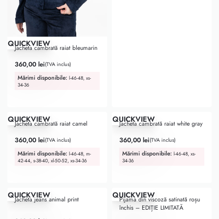
QUICKVIEW
Jacheta cambrată raiat bleumarin
360,00
lei
(TVA inclus)
Mărimi disponibile:
l-46-48, xs-
34-36
QUICKVIEW
QUICKVIEW
Jacheta cambrată raiat camel
Jacheta cambrată raiat white gray
360,00
lei
360,00
lei
(TVA inclus)
(TVA inclus)
Mărimi disponibile:
Mărimi disponibile:
l-46-48, m-
l-46-48, xs-
42-44, s-38-40, xl-50-52, xs-34-36
34-36
QUICKVIEW
QUICKVIEW
Jacheta jeans animal print
Pijama din viscoză satinată roșu
închis – EDIȚIE LIMITATĂ
Evaluat la
5.00
din 5