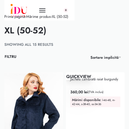
conținut
0
Prima pagină
›
Mărime produs
›
XL (50-52)
XL (50-52)
SHOWING ALL 15 RESULTS
FILTRU
Sortare implicită
QUICKVIEW
Jacheta cambrată raiat burgundy
Evaluat la
5.00
din 5
360,00
lei
(TVA inclus)
Mărimi disponibile:
l-46-48, m-
42-44, s-38-40, xs-34-36