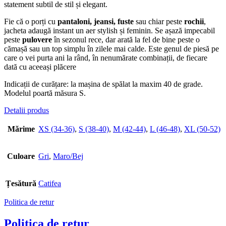
statement subtil de stil și elegant.
Fie că o porți cu
pantaloni, jeansi, fuste
sau chiar peste
rochii
,
jacheta adaugă instant un aer stylish și feminin. Se așază impecabil
peste
pulovere
în sezonul rece, dar arată la fel de bine peste o
cămașă sau un top simplu în zilele mai calde. Este genul de piesă pe
care o vei purta ani la rând, în nenumărate combinații, de fiecare
dată cu aceeași plăcere
Indicații de curățare: la mașina de spălat la maxim 40 de grade.
Modelul poartă măsura S.
Detalii produs
Mărime
XS (34-36)
,
S (38-40)
,
M (42-44)
,
L (46-48)
,
XL (50-52)
Culoare
Gri
,
Maro/Bej
Țesătură
Catifea
Politica de retur
Politica de retur