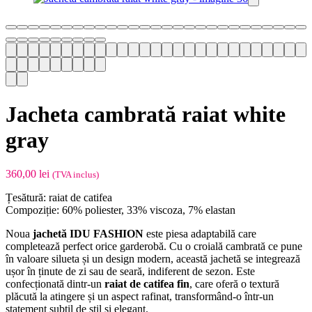
Jacheta cambrată raiat white
gray
360,00
lei
(TVA inclus)
Țesătură: raiat de catifea
Compoziție: 60% poliester, 33% viscoza, 7% elastan
Noua
jachetă IDU FASHION
este piesa adaptabilă care
completează perfect orice garderobă. Cu o croială cambrată ce pune
în valoare silueta și un design modern, această jachetă se integrează
ușor în ținute de zi sau de seară, indiferent de sezon. Este
confecționată dintr-un
raiat de catifea fin
, care oferă o textură
plăcută la atingere și un aspect rafinat, transformând-o într-un
statement subtil de stil și elegant.