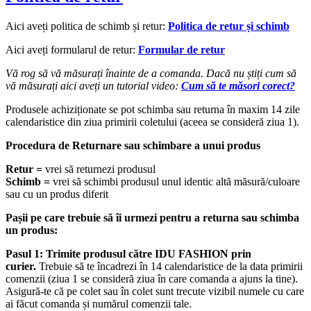
Aici aveți politica de schimb și retur:
Politica de retur și schimb
Aici aveți formularul de retur:
Formular de retur
Vă rog să vă măsurați înainte de a comanda. Dacă nu știți cum să
vă măsurați aici aveți un tutorial video:
Cum să te măsori corect?
Produsele achiziționate se pot schimba sau returna în maxim 14 zile
calendaristice din ziua primirii coletului (aceea se consideră ziua 1).
Procedura de Returnare sau schimbare a unui produs
Retur =
vrei să returnezi produsul
Schimb =
vrei să schimbi produsul unul identic altă măsură/culoare
sau cu un produs diferit
Pașii pe care trebuie să îi urmezi pentru a returna sau schimba
un produs:
Pasul 1: Trimite produsul către IDU FASHION prin
curier.
Trebuie să te încadrezi în 14 calendaristice de la data primirii
comenzii (ziua 1 se consideră ziua în care comanda a ajuns la tine).
Asigură-te că pe colet sau în colet sunt trecute vizibil numele cu care
ai făcut comanda și numărul comenzii tale.