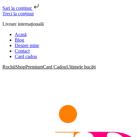
Sari la conținut
Treci la conținut
Livrare internațională
Acasă
Blog
Despre mine
Contact
Card cadou
Rochii
Shop
Premium
Card Cadou
Ultimele bucăți