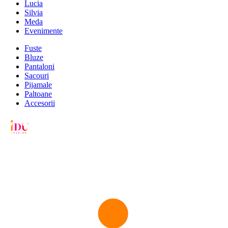
Lucia
Silvia
Meda
Evenimente
Fuste
Bluze
Pantaloni
Sacouri
Pijamale
Paltoane
Accesorii