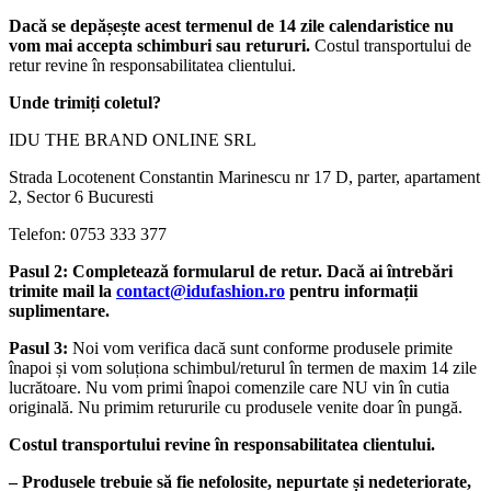
Dacă se depășește acest termenul de 14 zile calendaristice nu
vom mai accepta schimburi sau retururi.
Costul transportului de
retur revine în responsabilitatea clientului.
Unde trimiți coletul?
IDU THE BRAND ONLINE SRL
Strada Locotenent Constantin Marinescu nr 17 D, parter, apartament
2, Sector 6 Bucuresti
Telefon: 0753 333 377
Pasul 2: Completează formularul de retur. Dacă ai întrebări
trimite mail la
contact@idufashion.ro
pentru informații
suplimentare.
Pasul 3:
Noi vom verifica dacă sunt conforme produsele primite
înapoi și vom soluționa schimbul/returul în termen de maxim 14 zile
lucrătoare. Nu vom primi înapoi comenzile care NU vin în cutia
originală. Nu primim retururile cu produsele venite doar în pungă.
Costul transportului revine în responsabilitatea clientului.
– Produsele trebuie să fie nefolosite, nepurtate și nedeteriorate,