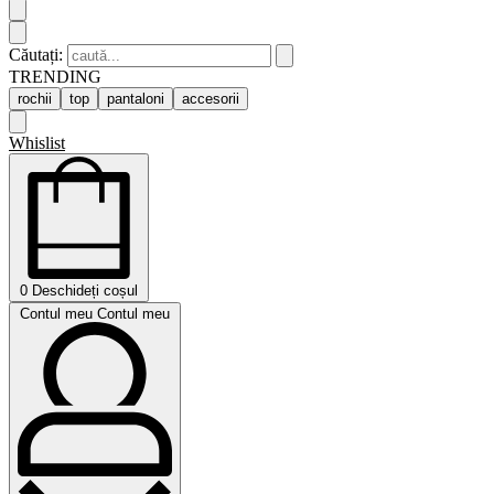
Căutați:
TRENDING
rochii
top
pantaloni
accesorii
Whislist
0
Deschideți coșul
Contul meu
Contul meu