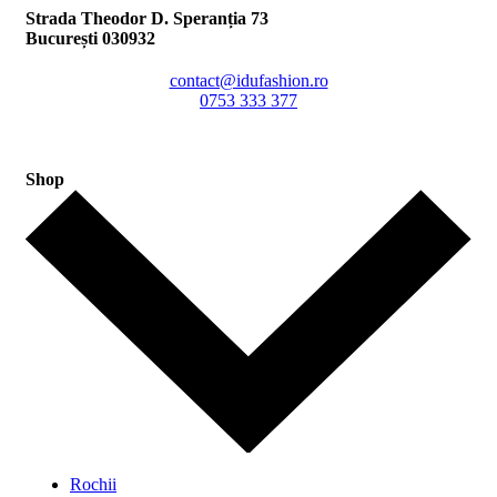
Strada Theodor D. Speranția 73
București 030932
contact@idufashion.ro
0753 333 377
Shop
Rochii