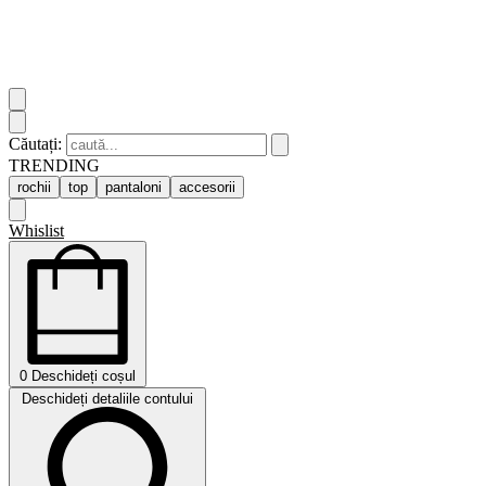
Căutați:
TRENDING
rochii
top
pantaloni
accesorii
Whislist
0
Deschideți coșul
Deschideți detaliile contului