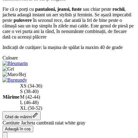
Fie că o porți cu
pantaloni, jeansi, fuste
sau chiar peste
rochii
,
jacheta adaugă instant un aer stylish și feminin. Se așază impecabil
peste
pulovere
în sezonul rece, dar arată la fel de bine peste o
cămașă sau un top simplu în zilele mai calde. Este genul de piesă pe
care o vei purta ani la rând, în nenumărate combinații, de fiecare
dată cu aceeași plăcere
Indicații de curățare: la mașina de spălat la maxim 40 de grade
Culoare
XS (34-36)
S (38-40)
Mărime
M (42-44)
L (46-48)
XL (50-52)
Ghid de mărimi
Cantitate Jacheta cambrată raiat white gray
Adaugă în coș