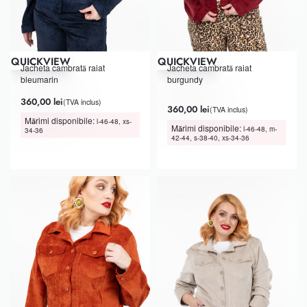
QUICKVIEW
QUICKVIEW
Jacheta cambrată raiat
Jacheta cambrată raiat
bleumarin
burgundy
360,00
lei
(TVA inclus)
Evaluat la
din 5
5.00
360,00
lei
(TVA inclus)
Mărimi disponibile:
l-46-48, xs-
Mărimi disponibile:
l-46-48, m-
34-36
42-44, s-38-40, xs-34-36