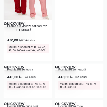
QUICKVIEW
Pijama din viscoză satinată roz
– EDIȚIE LIMITATĂ
Evaluat la
din 5
5.00
450,00
lei
(TVA inclus)
Mărimi disponibile:
42, 44, 46,
48, 50, l-46-48, m-42-44, xl-50-52
QUICKVIEW
QUICKVIEW
Rochia IRINA fucsia
Rochia IRINA neagră
440,00
lei
440,00
lei
(TVA inclus)
(TVA inclus)
Mărimi disponibile:
Mărimi disponibile:
l-46-48, m-
l-46-48, m-
42-44, s-38-40, xl-50-52, xs-34-36
42-44, s-38-40
QUICKVIEW
QUICKVIEW
Rochia IRINA nude pink
Rochia IRINA roșie