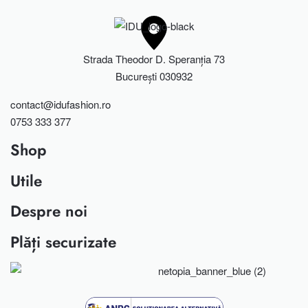
Strada Theodor D. Speranția 73
București 030932
contact@idufashion.ro
0753 333 377
Shop
Utile
Rochii
Fuste
Despre noi
Întrebări frecvente
Bluze
Cum te măsori?
Plăți securizate
Pantaloni
Showroom
Tabel de mărimi
Sacouri
Blog
Urmărește comanda
Card cadou
Despre mine
Politica de retur
Contact