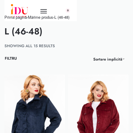
conținut
0
Prima pagină
›
Mărime produs
›
L (46-48)
L (46-48)
SHOWING ALL 15 RESULTS
FILTRU
Sortare implicită