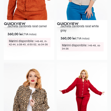
QUICKVIEW
QUICKVIEW
Jacheta cambrată raiat camel
Jacheta cambrată raiat white
gray
360,00
lei
(TVA inclus)
360,00
lei
(TVA inclus)
Mărimi disponibile:
l-46-48, m-
42-44, s-38-40, xl-50-52, xs-34-36
Mărimi disponibile:
l-46-48, xs-
34-36