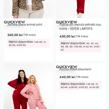
QUICKVIEW
QUICKVIEW
Jacheta jeans animal print
Pijama din viscoză satinată roșu
închis – EDIȚIE LIMITATĂ
Evaluat la
din 5
5.00
360,00
lei
(TVA inclus)
450,00
lei
(TVA inclus)
Mărimi disponibile:
l-46-48, m-
Mărimi disponibile:
40, 42, 44,
42-44, xl-50-52
46, 48, 50, l-46-48, m-42-44, xl-50-
52
QUICKVIEW
Rochia IRINA bleumarin
440,00
lei
(TVA inclus)
Mărimi disponibile:
l-46-48, m-
42-44, s-38-40, xl-50-52, xs-34-36