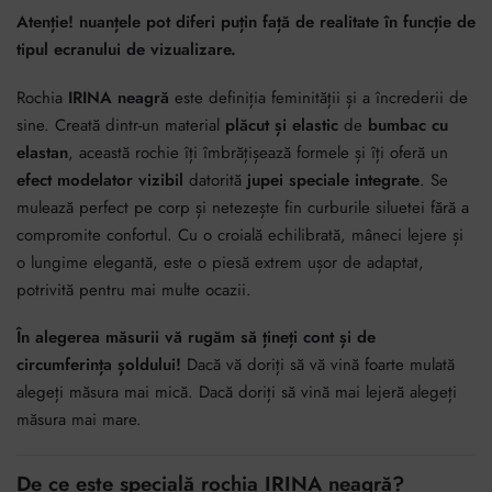
Atenție! nuanțele pot diferi puțin față de realitate în funcție de
tipul ecranului de vizualizare.
Rochia
IRINA neagră
este definiția feminității și a încrederii de
sine. Creată dintr-un material
plăcut și elastic
de
bumbac cu
elastan
, această rochie îți îmbrățișează formele și îți oferă un
efect modelator vizibil
datorită
jupei speciale integrate
. Se
mulează perfect pe corp și netezește fin curburile siluetei fără a
compromite confortul. Cu o croială echilibrată, mâneci lejere și
o lungime elegantă, este o piesă extrem ușor de adaptat,
potrivită pentru mai multe ocazii.
În alegerea măsurii vă rugăm să țineți cont și de
circumferința șoldului!
Dacă vă doriți să vă vină foarte mulată
alegeți măsura mai mică. Dacă doriți să vină mai lejeră alegeți
măsura mai mare.
De ce este specială rochia IRINA neagră?