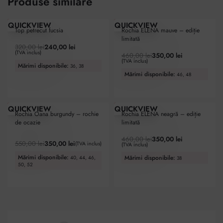
Produse similare
ULTIMA ȘANSĂ
ULTIMA ȘANSĂ
-25% OFF
-24% OFF
QUICKVIEW
QUICKVIEW
Top petrecut fucsia
Rochia ELENA mauve – ediție
limitată
320,00
lei
240,00
lei
(TVA inclus)
460,00
lei
350,00
lei
(TVA inclus)
Mărimi disponibile:
36, 38
Mărimi disponibile:
46, 48
ULTIMA ȘANSĂ
ULTIMA ȘANSĂ
-36% OFF
-24% OFF
QUICKVIEW
QUICKVIEW
Rochia Oana burgundy – rochie
Rochia ELENA neagră – ediție
de ocazie
limitată
460,00
lei
350,00
lei
Evaluat la
5.00
din 5
550,00
lei
350,00
lei
(TVA inclus)
(TVA inclus)
Mărimi disponibile:
Mărimi disponibile:
40, 44, 46,
38
50, 52