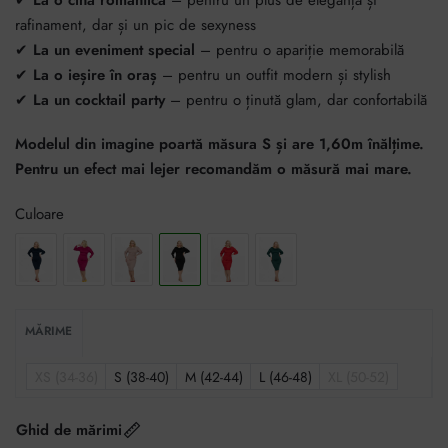
✔
La o cină romantică
– pentru un plus de eleganță și
rafinament, dar și un pic de sexyness
✔
La un eveniment special
– pentru o apariție memorabilă
✔
La o ieșire în oraș
– pentru un outfit modern și stylish
✔
La un cocktail party
– pentru o ținută glam, dar confortabilă
Modelul din imagine poartă măsura S și are 1,60m înălțime.
Pentru un efect mai lejer recomandăm o măsură mai mare.
Culoare
MĂRIME
XS (34-36)
S (38-40)
M (42-44)
L (46-48)
XL (50-52)
Ghid de mărimi