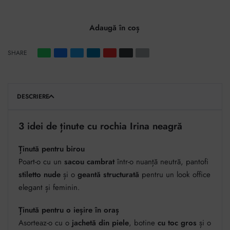
Adaugă în coș
SHARE
DESCRIERE
3 idei de ținute cu rochia Irina neagră
Ținută pentru birou
Poart-o cu un
sacou cambrat
într-o nuanță neutră, pantofi
stiletto nude
și o
geantă structurată
pentru un look office
elegant și feminin.
Ținută pentru o ieșire în oraș
Asorteaz-o cu o
jachetă din piele
, botine
cu toc gros
și o