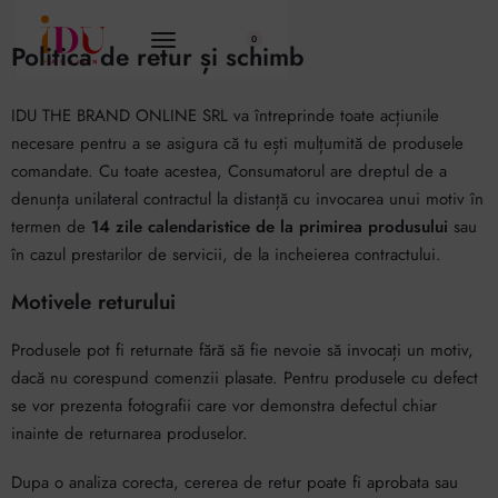
conținut
0
Politica de retur și schimb
IDU THE BRAND ONLINE SRL va întreprinde toate acțiunile
necesare pentru a se asigura că tu ești mulțumită de produsele
comandate. Cu toate acestea, Consumatorul are dreptul de a
denunța unilateral contractul la distanță cu invocarea unui motiv în
termen de
14 zile calendaristice de la primirea produsului
sau
în cazul prestarilor de servicii, de la incheierea contractului.
Motivele returului
Produsele pot fi returnate fără să fie nevoie să invocați un motiv,
dacă nu corespund comenzii plasate. Pentru produsele cu defect
se vor prezenta fotografii care vor demonstra defectul chiar
inainte de returnarea produselor.
Dupa o analiza corecta, cererea de retur poate fi aprobata sau