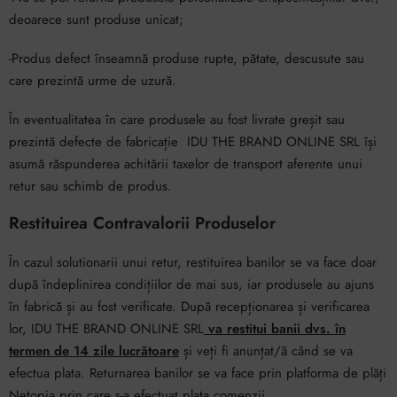
deoarece sunt produse unicat;
-Produs defect înseamnă produse rupte, pătate, descusute sau
care prezintă urme de uzură.
În eventualitatea în care produsele au fost livrate greșit sau
prezintă defecte de fabricație IDU THE BRAND ONLINE SRL își
asumă răspunderea achitării taxelor de transport aferente unui
retur sau schimb de produs.
Restituirea Contravalorii Produselor
În cazul solutionarii unui retur, restituirea banilor se va face doar
după îndeplinirea condițiilor de mai sus, iar produsele au ajuns
în fabrică și au fost verificate. După recepționarea și verificarea
lor, IDU THE BRAND ONLINE SRL
va restitui banii dvs. în
termen de 14 zile lucrătoare
și veți fi anunțat/ă când se va
efectua plata. Returnarea banilor se va face prin platforma de plăți
Netopia prin care s-a efectuat plata comenzii.