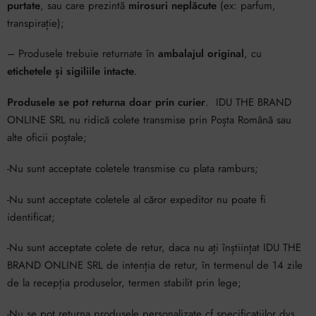
purtate
, sau care prezintă
mirosuri neplăcute
(ex: parfum,
transpirație);
– Produsele trebuie returnate în
ambalajul original
, cu
etichetele și sigiliile intacte
.
Produsele se pot returna doar prin curier
. IDU THE BRAND
ONLINE SRL nu ridică colete transmise prin Poșta Română sau
alte oficii poștale;
-Nu sunt acceptate coletele transmise cu plata ramburs;
-Nu sunt acceptate coletele al căror expeditor nu poate fi
identificat;
-Nu sunt acceptate colete de retur, daca nu ați înștiințat IDU THE
BRAND ONLINE SRL de intenția de retur, în termenul de 14 zile
de la recepția produselor, termen stabilit prin lege;
-Nu se pot returna produsele personalizate cf.specificațiilor dvs.,