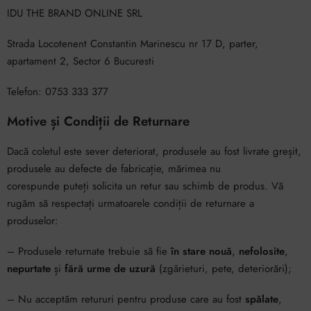
IDU THE BRAND ONLINE SRL
Strada Locotenent Constantin Marinescu nr 17 D, parter,
apartament 2, Sector 6 Bucuresti
Telefon: 0753 333 377
Motive și Condiții de Returnare
Dacă coletul este sever deteriorat, produsele au fost livrate greșit,
produsele au defecte de fabricație, mărimea nu
corespunde puteți solicita un retur sau schimb de produs. Vă
rugăm să respectați urmatoarele condiții de returnare a
produselor:
– Produsele returnate trebuie să fie
în stare nouă
,
nefolosite
,
nepurtate
și
fără urme de uzură
(zgârieturi, pete, deteriorări);
– Nu acceptăm retururi pentru produse care au fost
spălate
,