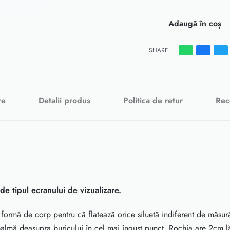
Adaugă în coș
SHARE
re
Detalii produs
Politica de retur
Rec
e de tipul ecranului de vizualizare.
formă de corp pentru că flatează orice siluetă indiferent de măsură
 palmă deasupra buricului în cel mai îngust punct. Rochia are 2cm lă