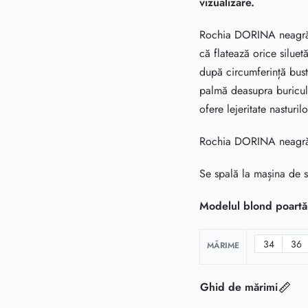
vizualizare.
Rochia DORINA neagră s
că flatează orice siluet
după circumferință bustu
palmă deasupra buriculu
ofere lejeritate nasturil
Rochia DORINA neagră a
Se spală la mașina de 
Modelul blond poartă 
34
36
MĂRIME
Ghid de mărimi