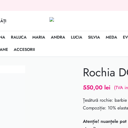
ĂȚI
NA
RALUCA
MARIA
ANDRA
LUCIA
SILVIA
MEDA
EV
OANE
ACCESORII
Rochia 
550,00
lei
(TVA in
Țesătură rochie: barbie
Compoziție: 10% elast
Atenție! nuanțele pot d