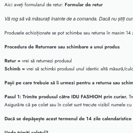
Aici aveți formularul de retur:
Formular de retur
Vă rog să vă măsurați înainte de a comanda. Dacă nu știți cum 
Produsele achiziționate se pot schimba sau returna în maxim 14 zi
Procedura de Returnare sau schimbare a unui produs
Retur =
vrei să returnezi produsul
Schimb =
vrei să schimbi produsul unul identic altă măsură/cul
Pașii pe care trebuie să îi urmezi pentru a returna sau sch
Pasul 1: Trimite produsul către IDU FASHION prin curier.
Tr
Asigură-te că pe colet sau în colet sunt trecute vizibil numele 
Dacă se depășește acest termenul de 14 zile calendaristice
Unde trimiți coletul?