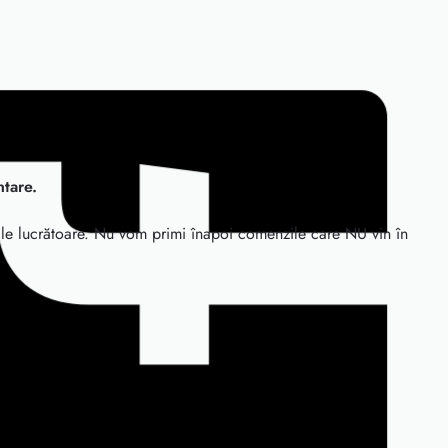
ntare.
ile lucrătoare. Nu vom primi înapoi comenzile care NU vin în