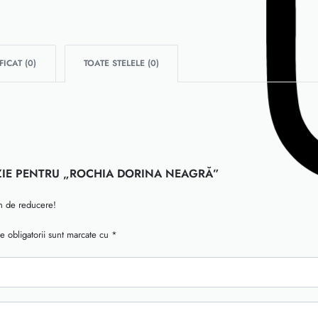
FICAT (
0
)
TOATE STELELE (
0
)
NZIE PENTRU „ROCHIA DORINA NEAGRĂ”
on de reducere!
e obligatorii sunt marcate cu
*