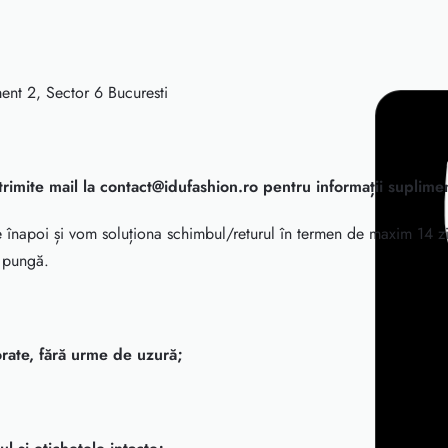
ent 2, Sector 6 Bucuresti
trimite mail la
contact@idufashion.ro
pentru informații suplime
 înapoi și vom soluționa schimbul/returul în termen de maxim 14 z
n pungă.
orate, fără urme de uzură;