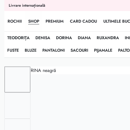
conținut
Livrare internațională
ROCHII
SHOP
PREMIUM
CARD CADOU
ULTIMELE BUC
TEODORIȚA
DENISA
DORINA
DIANA
RUXANDRA
IN
FUSTE
BLUZE
PANTALONI
SACOURI
PIJAMALE
PALT