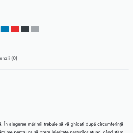
enzii (0)
. În alegerea mărimii trebuie să vă ghidati după circumferință
rgime pentru ca să ofere lejeritate nasturilor atunci când stăm