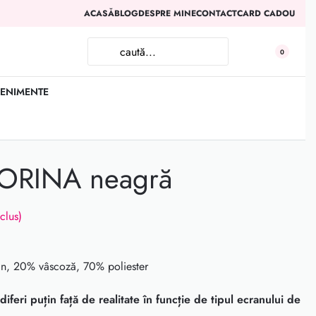
ACASĂ
BLOG
DESPRE MINE
CONTACT
CARD CADOU
0
ENIMENTE
DORINA neagră
clus)
an, 20% vâscoză, 70% poliester
iferi puțin față de realitate în funcție de tipul ecranului de