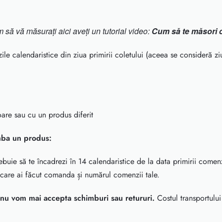
să vă măsurați aici aveți un tutorial video:
Cum să te măsori 
le calendaristice din ziua primirii coletului (aceea se consideră zi
oare sau cu un produs diferit
imba un produs:
ebuie să te încadrezi în 14 calendaristice de la data primirii comen
cu care ai făcut comanda și numărul comenzii tale.
 nu vom mai accepta schimburi sau retururi.
Costul transportului