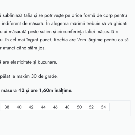
ubliniază talia și se potrivește pe orice formă de corp pentru
ă indiferent de măsură. În alegerea mărimii trebuie să vă ghidati
lui măsurată peste sutien și circumferința taliei măsurată o
i în cel mai îngust punct. Rochia are 2cm lărgime pentru ca să
or atunci când stăm jos.
re elasticitate și buzunare.
spălat la maxim 30 de grade.
măsura 42 și are 1,60m înălțime.
38
40
42
44
46
48
50
52
54