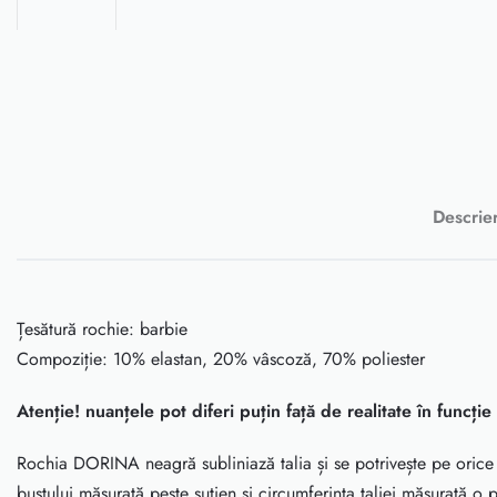
Descrie
Țesătură rochie: barbie
Compoziție: 10% elastan, 20% vâscoză, 70% poliester
Atenție! nuanțele pot diferi puțin față de realitate în funcți
Rochia DORINA neagră subliniază talia și se potrivește pe orice 
bustului măsurată peste sutien și circumferința taliei măsurată o