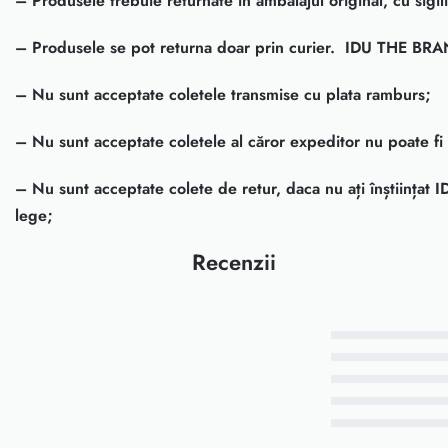
– Produsele trebuie returnate în ambalajul original, cu sigiliu
– Produsele se pot returna doar prin curier. IDU THE BRAN
– Nu sunt acceptate coletele transmise cu plata ramburs;
– Nu sunt acceptate coletele al căror expeditor nu poate fi i
– Nu sunt acceptate colete de retur, daca nu ați înștiințat
lege;
Recenzii
Evaluat la
5
din 5
Evaluat la
4
din 5
Evaluat la
3
din 5
Evaluat la
2
din 5
Evaluat la
1
din 5