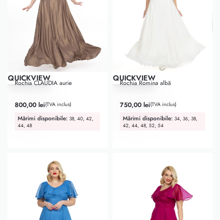
QUICKVIEW
QUICKVIEW
Rochia CLAUDIA aurie
Rochia Romina albă
Evaluat la
5.00
din 5
Evaluat la
5.00
din 5
800,00
lei
750,00
lei
(TVA inclus)
(TVA inclus)
Mărimi disponibile:
Mărimi disponibile:
38, 40, 42,
34, 36, 38,
44, 48
42, 44, 48, 52, 54