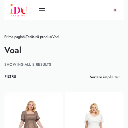
conținut
0
Prima pagină
›
Țesătură produs
›
Voal
Voal
SHOWING ALL 8 RESULTS
FILTRU
Sortare implicită