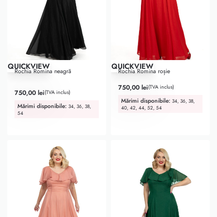
QUICKVIEW
QUICKVIEW
Rochia Romina neagră
Rochia Romina roșie
750,00
lei
(TVA inclus)
Evaluat la
5.00
din 5
750,00
lei
(TVA inclus)
Mărimi disponibile:
34, 36, 38,
Mărimi disponibile:
34, 36, 38,
40, 42, 44, 52, 54
54