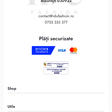
București 030932
contact@idufashion.ro
0753 333 377
Plăți securizate
Shop
Rochii
Utile
Fuste