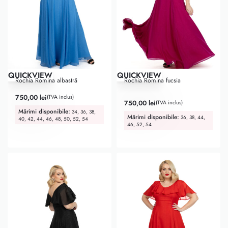
QUICKVIEW
QUICKVIEW
Rochia Romina albastră
Rochia Romina fucsia
750,00
lei
(TVA inclus)
Evaluat la
5.00
din 5
750,00
lei
(TVA inclus)
Mărimi disponibile:
34, 36, 38,
Mărimi disponibile:
36, 38, 44,
40, 42, 44, 46, 48, 50, 52, 54
46, 52, 54