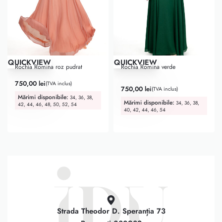
QUICKVIEW
QUICKVIEW
Rochia Romina roz pudrat
Rochia Romina verde
750,00
lei
(TVA inclus)
Evaluat la
5.00
din 5
750,00
lei
(TVA inclus)
Mărimi disponibile:
34, 36, 38,
Mărimi disponibile:
34, 36, 38,
42, 44, 46, 48, 50, 52, 54
40, 42, 44, 46, 54
Strada Theodor D. Speranția 73