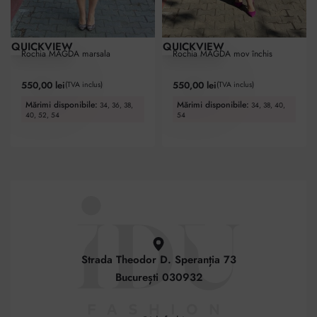
QUICKVIEW
QUICKVIEW
Top Favorite
Top Favorite
Rochia MAGDA marsala
Rochia MAGDA mov închis
Evaluat la
5.00
din 5
Evaluat la
5.00
din 5
550,00
lei
550,00
lei
(TVA inclus)
(TVA inclus)
Mărimi disponibile:
Mărimi disponibile:
34, 36, 38,
34, 38, 40,
40, 52, 54
54
Strada Theodor D. Speranția 73
București 030932