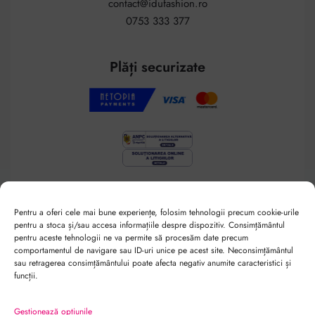
contact@idufashion.ro
0753 333 377
Plăți securizate
Shop
Pentru a oferi cele mai bune experiențe, folosim tehnologii precum cookie-urile
pentru a stoca și/sau accesa informațiile despre dispozitiv. Consimțământul
pentru aceste tehnologii ne va permite să procesăm date precum
Rochii
comportamentul de navigare sau ID-uri unice pe acest site. Neconsimțământul
Utile
sau retragerea consimțământului poate afecta negativ anumite caracteristici și
Fuste
funcții.
Bluze
Întrebări frecvente
Pantaloni
Despre noi
Gestionează opțiunile