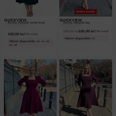
ULTIMA ȘANSĂ
-36% OFF
QUICKVIEW
QUICKVIEW
Rochia MAGDA verde brad
Rochia MAGDA bej
550,00
lei
350,00
lei
(TVA inclus)
Evaluat la
5.00
din 5
550,00
lei
(TVA inclus)
Mărimi disponibile:
52
Mărimi disponibile:
40, 42, 44,
46, 48