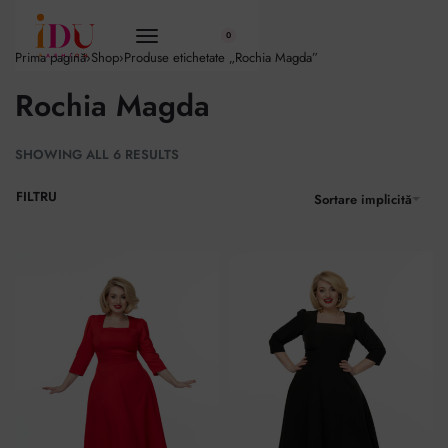
conținut
0
Prima pagină
›
Shop
›
Produse etichetate „Rochia Magda”
Rochia Magda
SHOWING ALL 6 RESULTS
FILTRU
Sortare implicită