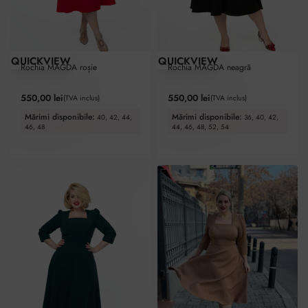
QUICKVIEW
QUICKVIEW
Rochia MAGDA roșie
Rochia MAGDA neagră
Evaluat la
5.00
din 5
Evaluat la
5.00
din 5
550,00
lei
550,00
lei
(TVA inclus)
(TVA inclus)
Mărimi disponibile:
Mărimi disponibile:
40, 42, 44,
36, 40, 42,
46, 48
44, 46, 48, 52, 54