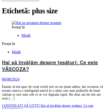
Etichetă:
plus size
Postat în
Modă
Postat în
Modă
Hai să învățăm despre țesături: Ce este
VÂSCOZA?
06/08/2024
Înainte să mă apuc de creat rochii nici eu nu știam atâtea, dar recunosc că
aveam cumva o inteligență nativă în a simți care sunt țesăturile de bună
calitate și care sunt cele ce se vor degrada rapid. Ba chiar ani de zile am
avut […]
CONTINUAȚI SĂ CITIȚI
Hai să învățăm despre țesături: Ce este