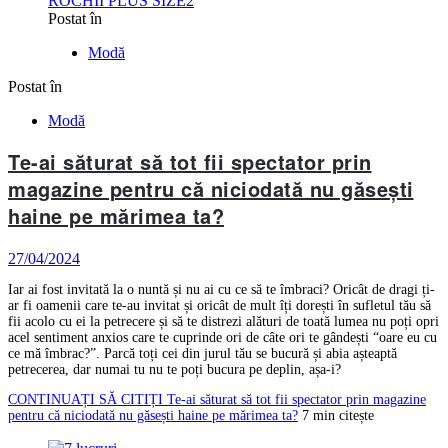
Postat în
Modă
Postat în
Modă
Te-ai săturat să tot fii spectator prin
magazine pentru că niciodată nu găsești
haine pe mărimea ta?
27/04/2024
Iar ai fost invitată la o nuntă și nu ai cu ce să te îmbraci? Oricât de dragi ți-
ar fi oamenii care te-au invitat și oricât de mult îți dorești în sufletul tău să
fii acolo cu ei la petrecere și să te distrezi alături de toată lumea nu poți opri
acel sentiment anxios care te cuprinde ori de câte ori te gândești “oare eu cu
ce mă îmbrac?”. Parcă toți cei din jurul tău se bucură și abia așteaptă
petrecerea, dar numai tu nu te poți bucura pe deplin, așa-i?
CONTINUAȚI SĂ CITIȚI
Te-ai săturat să tot fii spectator prin magazine
pentru că niciodată nu găsești haine pe mărimea ta?
7 min citește