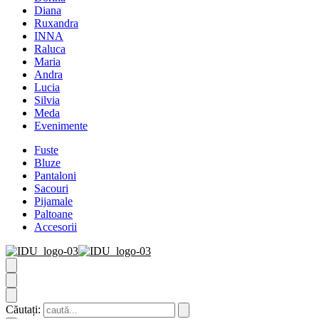
Diana
Ruxandra
INNA
Raluca
Maria
Andra
Lucia
Silvia
Meda
Evenimente
Fuste
Bluze
Pantaloni
Sacouri
Pijamale
Paltoane
Accesorii
Căutați: