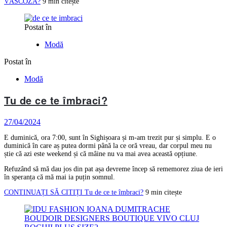
VÂSCOZA?
9 min citește
Postat în
Modă
Postat în
Modă
Tu de ce te îmbraci?
27/04/2024
E duminică, ora 7:00, sunt în Sighișoara și m-am trezit pur și simplu. E o
duminică în care aș putea dormi până la ce oră vreau, dar corpul meu nu
știe că azi este weekend și că mâine nu va mai avea această opțiune.
Refuzând să mă dau jos din pat așa devreme încep să rememorez ziua de ieri
în speranța că mă mai ia puțin somnul.
CONTINUAȚI SĂ CITIȚI
Tu de ce te îmbraci?
9 min citește