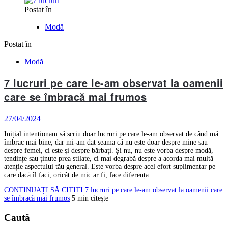
Postat în
Modă
Postat în
Modă
7 lucruri pe care le-am observat la oamenii
care se îmbracă mai frumos
27/04/2024
Inițial intenționam să scriu doar lucruri pe care le-am observat de când mă
îmbrac mai bine, dar mi-am dat seama că nu este doar despre mine sau
despre femei, ci este și despre bărbați. Și nu, nu este vorba despre modă,
tendințe sau ținute prea stilate, ci mai degrabă despre a acorda mai multă
atenție aspectului tău general. Este vorba despre acel efort suplimentar pe
care dacă îl faci, oricât de mic ar fi, face diferența.
CONTINUAȚI SĂ CITIȚI
7 lucruri pe care le-am observat la oamenii care
se îmbracă mai frumos
5 min citește
Caută