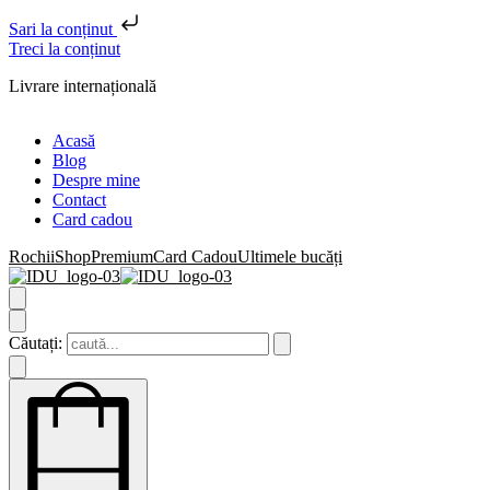
Sari la conținut
Treci la conținut
Livrare internațională
Acasă
Blog
Despre mine
Contact
Card cadou
Rochii
Shop
Premium
Card Cadou
Ultimele bucăți
Căutați: