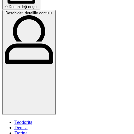
0
Deschideți coșul
Deschideți detaliile contului
Teodorița
Denisa
Dorina