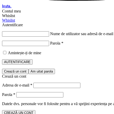
Insta.
Contul meu
Whislist
Whislist
Autentificare
Nume de utilizator sau adresă de e-mai
Parola
*
Amintește-ți de mine
AUTENTIFICARE
Crează un cont
Am uitat parola
Crează un cont
Adresa de e-mail
*
Parola
*
Datele dvs. personale vor fi folosite pentru a vă sprijini experiența pe 
CREAZĂ UN CONT