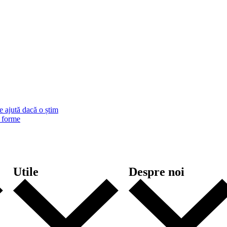
 ajută dacă o știm
u forme
Utile
Despre noi