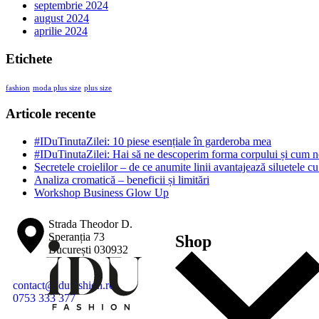
septembrie 2024
august 2024
aprilie 2024
Etichete
fashion
moda plus size
plus size
Articole recente
#IDuTinutaZilei: 10 piese esențiale în garderoba mea
#IDuTinutaZilei: Hai să ne descoperim forma corpului și cum ne
Secretele croielilor – de ce anumite linii avantajează siluetele c
Analiza cromatică – beneficii și limitări
Workshop Business Glow Up
Strada Theodor D.
Speranția 73
Shop
București 030932
contact@idufashion.ro
0753 333 377