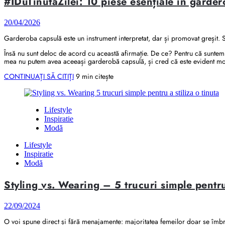
#IDuTinutaZilei: 10 piese esențiale în garde
20/04/2026
Garderoba capsulă este un instrument interpretat, dar și promovat greșit.
Însă nu sunt deloc de acord cu această afirmație. De ce? Pentru că suntem oam
mea nu putem avea aceeași garderobă capsulă, și cred că este evident mot
CONTINUAȚI SĂ CITIȚI
9 min citește
Lifestyle
Inspiratie
Modă
Lifestyle
Inspiratie
Modă
Styling vs. Wearing – 5 trucuri simple pentru 
22/09/2024
O voi spune direct și fără menajamente: majoritatea femeilor doar se îmbra