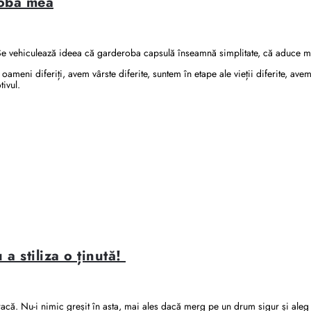
roba mea
 Se vehiculează ideea că garderoba capsulă înseamnă simplitate, că aduce mi
eni diferiți, avem vârste diferite, suntem în etape ale vieții diferite, avem i
ivul.
a stiliza o ținută!
că. Nu-i nimic greșit în asta, mai ales dacă merg pe un drum sigur și aleg v