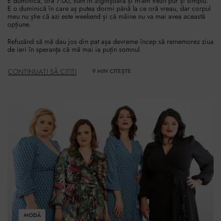
E duminică, ora 7:00, sunt în Sighișoara și m-am trezit pur și simplu.
E o duminică în care aș putea dormi până la ce oră vreau, dar corpul
meu nu știe că azi este weekend și că mâine nu va mai avea această
opțiune.
Refuzând să mă dau jos din pat așa devreme încep să rememorez ziua
de ieri în speranța că mă mai ia puțin somnul.
CONTINUAȚI SĂ CITIȚI
9 MIN CITEȘTE
MODĂ