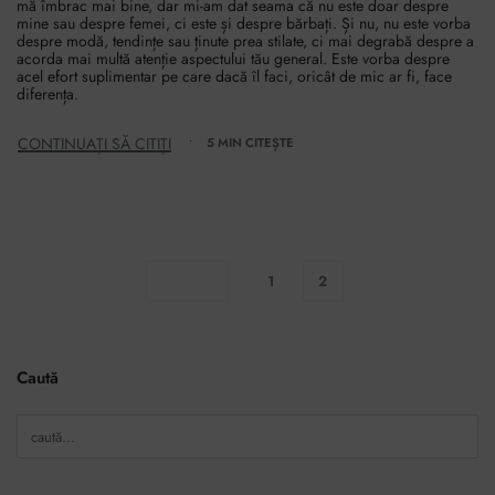
mă îmbrac mai bine, dar mi-am dat seama că nu este doar despre
mine sau despre femei, ci este și despre bărbați. Și nu, nu este vorba
despre modă, tendințe sau ținute prea stilate, ci mai degrabă despre a
acorda mai multă atenție aspectului tău general. Este vorba despre
acel efort suplimentar pe care dacă îl faci, oricât de mic ar fi, face
diferența.
CONTINUAȚI SĂ CITIȚI
5 MIN CITEȘTE
1
2
Caută