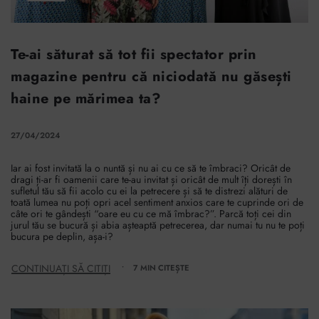
Te-ai săturat să tot fii spectator prin
magazine pentru că niciodată nu găsești
haine pe mărimea ta?
27/04/2024
Iar ai fost invitată la o nuntă și nu ai cu ce să te îmbraci? Oricât de
dragi ți-ar fi oamenii care te-au invitat și oricât de mult îți dorești în
sufletul tău să fii acolo cu ei la petrecere și să te distrezi alături de
toată lumea nu poți opri acel sentiment anxios care te cuprinde ori de
câte ori te gândești “oare eu cu ce mă îmbrac?”. Parcă toți cei din
jurul tău se bucură și abia așteaptă petrecerea, dar numai tu nu te poți
bucura pe deplin, așa-i?
CONTINUAȚI SĂ CITIȚI
7 MIN CITEȘTE