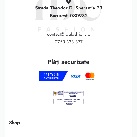
Strada Theodor D. Speranția 73
București 030932
contact@idufashion.ro
0753 333 377
Plăți securizate
Shop