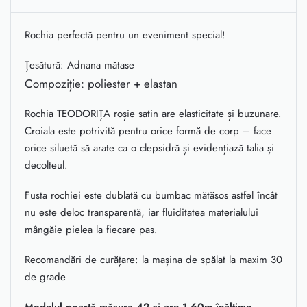
Rochia perfectă pentru un eveniment special!
Țesătură: Adnana mătase
Compoziție: poliester + elastan
Rochia TEODORIȚA roșie satin are elasticitate și buzunare.
Croiala este potrivită pentru orice formă de corp – face
orice siluetă să arate ca o clepsidră și evidențiază talia și
decolteul.
Fusta rochiei este dublată cu bumbac mătăsos astfel încât
nu este deloc transparentă, iar fluiditatea materialului
mângăie pielea la fiecare pas.
Recomandări de curățare: la mașina de spălat la maxim 30
de grade
Modelul poartă măsura 42 și are 1,60m înălțime.