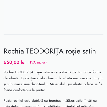
Rochia TEODORIȚA roșie satin
650,00
lei
(TVA inclus)
Rochia TEODORIȚA roșie satin este potrivită pentru orice formă
de siluetă. Evidențiază talia chiar și la silueta măr sau dreptunghi
și subliniază linia decolteului. Materialul ușor elastic o face să fie
foarte confortabilă la purtat.
Fusta rochiei este dublată cu bumbac mătăsos astfel încât nu
este deloc transparentă, iar fluiditatea materialului mângăie