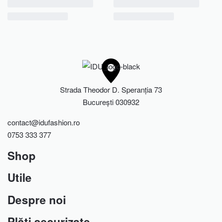
Strada Theodor D. Speranția 73
București 030932
contact@idufashion.ro
0753 333 377
Shop
Utile
Rochii
Fuste
Despre noi
Întrebări frecvente
Bluze
Cum te măsori?
Plăți securizate
Pantaloni