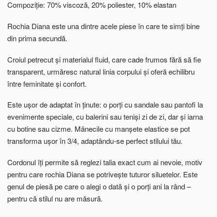
Compoziție: 70% viscoză, 20% poliester, 10% elastan
Rochia Diana este una dintre acele piese în care te simți bine
din prima secundă.
Croiul petrecut și materialul fluid, care cade frumos fără să fie
transparent, urmăresc natural linia corpului și oferă echilibru
între feminitate și confort.
Este ușor de adaptat în ținute: o porți cu sandale sau pantofi la
evenimente speciale, cu balerini sau teniși zi de zi, dar și iarna
cu botine sau cizme. Mânecile cu manșete elastice se pot
transforma ușor în 3/4, adaptându-se perfect stilului tău.
Cordonul îți permite să reglezi talia exact cum ai nevoie, motiv
pentru care rochia Diana se potrivește tuturor siluetelor. Este
genul de piesă pe care o alegi o dată și o porți ani la rând –
pentru că stilul nu are măsură.