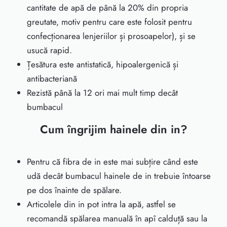
cantitate de apă de până la 20% din propria
greutate, motiv pentru care este folosit pentru
confecționarea lenjeriilor și prosoapelor), și se
usucă rapid.
Țesătura este antistatică, hipoalergenică și
antibacteriană
Rezistă până la 12 ori mai mult timp decât
bumbacul
Cum îngrijim hainele din in?
Pentru că fibra de in este mai subțire când este
udă decât bumbacul hainele de in trebuie întoarse
pe dos înainte de spălare.
Articolele din in pot intra la ap
ă
, astfel se
recomand
ă
sp
ă
larea manual
ă
î
n ap
î
caldu
ță
sau la