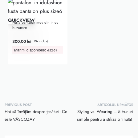
QUICKVIEW
Fusta pantalon mov din in cu
buzunare
Evaluat la
5.00
din 5
300,00
lei
(TVA inclus)
Mărimi disponibile:
xl-52-54
PREVIOUS POST
ARTICOLUL URMĂTOR
Hai să învățăm despre țesături: Ce
Styling vs. Wearing – 5 trucuri
este VÂSCOZA?
simple pentru a stiliza o ținută!