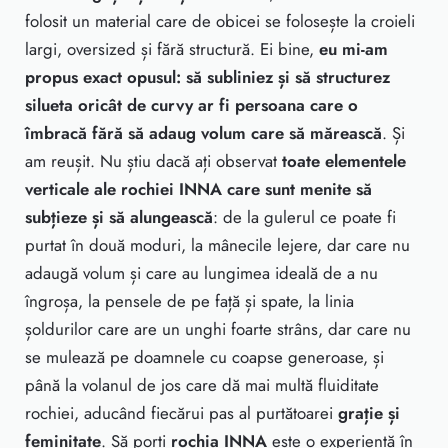
folosit un material care de obicei se folosește la croieli
largi, oversized și fără structură. Ei bine,
eu mi-am
propus exact opusul: să subliniez și să structurez
silueta oricât de curvy ar fi persoana care o
îmbracă fără să adaug volum care să mărească
. Și
am reușit. Nu știu dacă ați observat
toate elementele
verticale ale
rochiei INNA
care sunt menite să
subțieze și să alungească
: de la gulerul ce poate fi
purtat în două moduri, la mânecile lejere, dar care nu
adaugă volum și care au lungimea ideală de a nu
îngroșa, la pensele de pe față și spate, la linia
șoldurilor care are un unghi foarte strâns, dar care nu
se mulează pe doamnele cu coapse generoase, și
până la volanul de jos care dă mai multă fluiditate
rochiei, aducând fiecărui pas al purtătoarei
grație și
feminitate
. Să porți
rochia INNA
este o experiență în