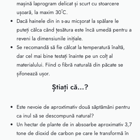
ma
șină la
program delicat
ș
i scurt cu stoarcere
u
ș
oar
ă
, la
maxim
30˚C.
Dacă hainele din in s-au micșorat la spălare le
puteți călca când țesătura este încă umedă pentru a
reveni la dimensiunile inițiale.
Se recomandă să fie călcat la temperatură înaltă,
dar cel mai bine testați înainte pe un colț al
materialului. Fiind o fibră naturală din păcate se
șifonează ușor.
Știați că...?
Este nevoie de aproxtimativ două săptămâni pentru
ca inul să se descompună natural?
Un hectar de plante de in absoarbe aproximativ 3,7
tone de dioxid de carbon pe care le transformă în