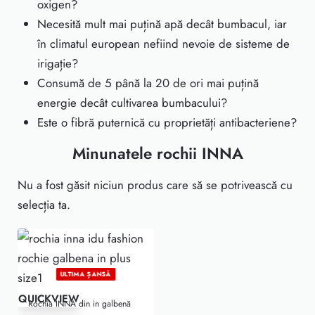
oxigen?
Necesită mult mai puțină apă decât bumbacul, iar
în climatul european nefiind nevoie de sisteme de
irigație?
Consumă de 5 până la 20 de ori mai puțină
energie decât cultivarea bumbacului?
Este
o fibră puternică
cu proprietăți antibacteriene?
Minunatele rochii INNA
Nu a fost găsit niciun produs care să se potrivească cu
selecția ta.
ULTIMA ȘANSĂ
-24% OFF
QUICKVIEW
Rochia INNA din in galbenă