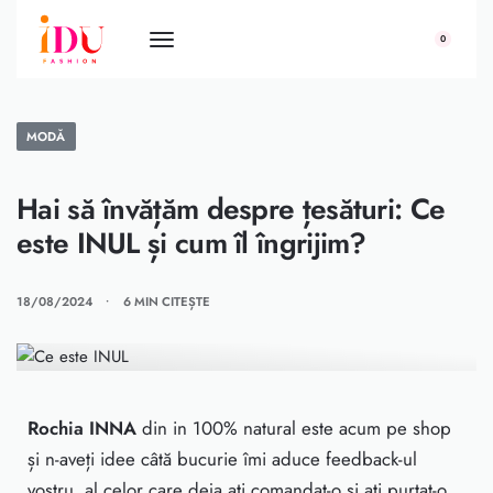
conținut
0
MODĂ
Hai să învățăm despre țesături: Ce
este INUL și cum îl îngrijim?
18/08/2024
6 MIN CITEȘTE
Rochia INNA
din in 100% natural este acum pe shop
și n-aveți idee câtă bucurie îmi aduce feedback-ul
vostru, al celor care deja ați comandat-o și ați purtat-o.