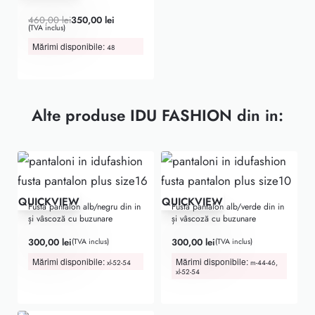
Evaluat la
5.00
din 5
460,00
lei
350,00
lei
(TVA inclus)
Mărimi disponibile:
48
Alte produse IDU FASHION din in:
QUICKVIEW
QUICKVIEW
Fusta pantalon alb/negru din in
Fusta pantalon alb/verde din in
și vâscoză cu buzunare
și vâscoză cu buzunare
300,00
lei
300,00
lei
(TVA inclus)
(TVA inclus)
Mărimi disponibile:
Mărimi disponibile:
xl-52-54
m-44-46,
xl-52-54