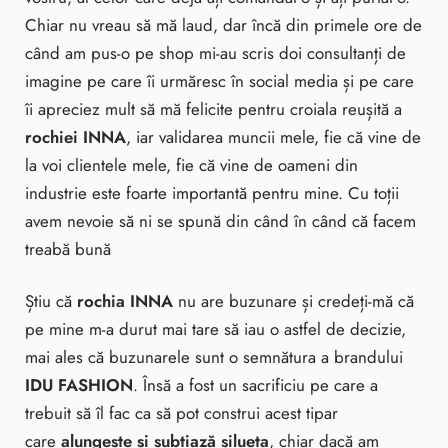
Chiar nu vreau să mă laud, dar încă din primele ore de
când am pus-o pe shop mi-au scris doi consultanți de
imagine pe care îi urmăresc în social media și pe care
îi apreciez mult să mă felicite pentru croiala reușită a
rochiei INNA
, iar validarea muncii mele, fie că vine de
la voi clientele mele, fie că vine de oameni din
industrie este foarte importantă pentru mine. Cu toții
avem nevoie să ni se spună din când în când că facem
treabă bună
Știu că
rochia INNA
nu are buzunare și credeți-mă că
pe mine m-a durut mai tare să iau o astfel de decizie,
mai ales că buzunarele sunt o semnătura a brandului
IDU FASHION
. Însă a fost un sacrificiu pe care a
trebuit să îl fac ca să pot construi acest tipar
care
alungește și subțiază silueta
, chiar dacă am